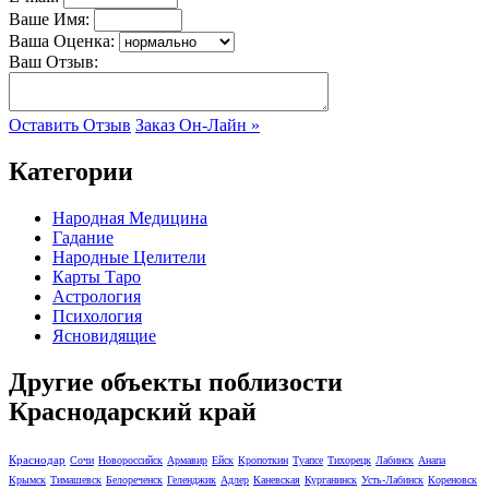
Ваше Имя:
Ваша Оценка:
Ваш Отзыв:
Оставить Отзыв
Заказ Он-Лайн »
Категории
Народная Медицина
Гадание
Народные Целители
Карты Таро
Астрология
Психология
Ясновидящие
Другие объекты поблизости
Краснодарский край
Краснодар
Сочи
Новороссийск
Армавир
Ейск
Кропоткин
Туапсе
Тихорецк
Лабинск
Анапа
Крымск
Тимашевск
Белореченск
Геленджик
Адлер
Каневская
Курганинск
Усть-Лабинск
Кореновск