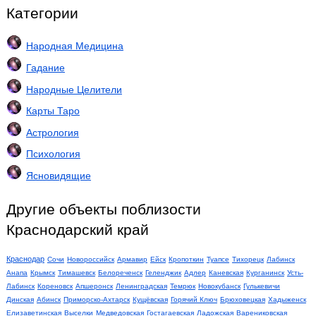
Категории
Народная Медицина
Гадание
Народные Целители
Карты Таро
Астрология
Психология
Ясновидящие
Другие объекты поблизости
Краснодарский край
Краснодар
Сочи
Новороссийск
Армавир
Ейск
Кропоткин
Туапсе
Тихорецк
Лабинск
Анапа
Крымск
Тимашевск
Белореченск
Геленджик
Адлер
Каневская
Курганинск
Усть-
Лабинск
Кореновск
Апшеронск
Ленинградская
Темрюк
Новокубанск
Гулькевичи
Динская
Абинск
Приморско-Ахтарск
Кущёвская
Горячий Ключ
Брюховецкая
Хадыженск
Елизаветинская
Выселки
Медведовская
Гостагаевская
Ладожская
Варениковская