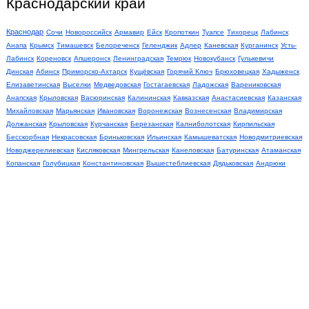
Краснодарский край
Краснодар
Сочи
Новороссийск
Армавир
Ейск
Кропоткин
Туапсе
Тихорецк
Лабинск
Анапа
Крымск
Тимашевск
Белореченск
Геленджик
Адлер
Каневская
Курганинск
Усть-
Лабинск
Кореновск
Апшеронск
Ленинградская
Темрюк
Новокубанск
Гулькевичи
Динская
Абинск
Приморско-Ахтарск
Кущёвская
Горячий Ключ
Брюховецкая
Хадыженск
Елизаветинская
Выселки
Медведовская
Гостагаевская
Ладожская
Варениковская
Анапская
Крыловская
Васюринская
Калининская
Кавказская
Анастасиевская
Казанская
Михайловская
Марьянская
Ивановская
Воронежская
Вознесенская
Владимирская
Должанская
Крыловская
Курчанская
Березанская
Калниболотская
Кирпильская
Бесскорбная
Некрасовская
Бриньковская
Ильинская
Камышеватская
Новодмитриевская
Новоджерелиевская
Кисляковская
Мингрельская
Канеловская
Батуринская
Атаманская
Копанская
Голубицкая
Константиновская
Вышестеблиевская
Дядьковская
Андрюки
Благовещенская
Журавская
Ирклиевская
Незамаевская
Губская
Днепровская
Алексеевская
Ахтанизовская
Дмитриевская
Кугоейская
Надёжная
Андреевская
Запорожская
Каладжинская
Весёлая
Баговская
Еремизино-Борисовская
Восточная
Радищево
Привокзальный
Павловская
Отрадная
Северская
Славянск-на-Кубани
Староминская
Старощербиновская
Таврическое
Тбилисская
Успенское
Орджоникидзе
Львовский
Малотенгинская
Воронцовская
Абрау-Дюрсо
Архипо-Осиповка
Ачуево
Верхнебаканский
Возрождение
Воронцовка
Горький
Джубга
Бесстрашная
Кабардинка
Ещё»