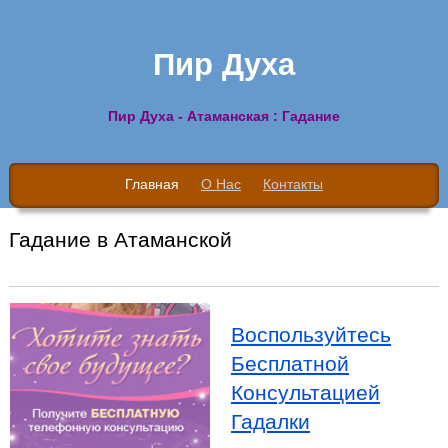
Пир Духа
Пир Духа - Атаманская : Гадание
Главная
О Нас
Контакты
Гадание в Атаманской
Воспользуйтесь
Бесплатной
Консультацией
Гадалки