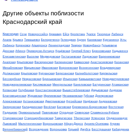
Другие объекты поблизости
Краснодарский край
Краснодар
Сочи
Новороссийск
Армавир
Ейск
Кропоткин
Туапсе
Тихорецк
Лабинск
Анапа
Крымск
Тимашевск
Белореченск
Геленджик
Адлер
Каневская
Курганинск
Усть-
Лабинск
Кореновск
Апшеронск
Ленинградская
Темрюк
Новокубанск
Гулькевичи
Динская
Абинск
Приморско-Ахтарск
Кущёвская
Горячий Ключ
Брюховецкая
Хадыженск
Елизаветинская
Выселки
Медведовская
Гостагаевская
Ладожская
Варениковская
Анапская
Крыловская
Васюринская
Калининская
Кавказская
Анастасиевская
Казанская
Михайловская
Марьянская
Ивановская
Воронежская
Вознесенская
Владимирская
Должанская
Крыловская
Курчанская
Березанская
Калниболотская
Кирпильская
Бесскорбная
Некрасовская
Бриньковская
Ильинская
Камышеватская
Новодмитриевская
Новоджерелиевская
Кисляковская
Мингрельская
Канеловская
Батуринская
Атаманская
Копанская
Голубицкая
Константиновская
Вышестеблиевская
Дядьковская
Андрюки
Благовещенская
Журавская
Ирклиевская
Незамаевская
Губская
Днепровская
Алексеевская
Ахтанизовская
Дмитриевская
Кугоейская
Надёжная
Андреевская
Запорожская
Каладжинская
Весёлая
Баговская
Еремизино-Борисовская
Восточная
Радищево
Привокзальный
Павловская
Отрадная
Северская
Славянск-на-Кубани
Староминская
Старощербиновская
Таврическое
Тбилисская
Успенское
Орджоникидзе
Львовский
Малотенгинская
Воронцовская
Абрау-Дюрсо
Архипо-Осиповка
Ачуево
Верхнебаканский
Возрождение
Воронцовка
Горький
Джубга
Бесстрашная
Кабардинка