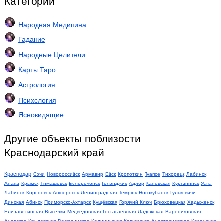
Категории
Народная Медицина
Гадание
Народные Целители
Карты Таро
Астрология
Психология
Ясновидящие
Другие объекты поблизости
Краснодарский край
Краснодар
Сочи
Новороссийск
Армавир
Ейск
Кропоткин
Туапсе
Тихорецк
Лабинск
Анапа
Крымск
Тимашевск
Белореченск
Геленджик
Адлер
Каневская
Курганинск
Усть-
Лабинск
Кореновск
Апшеронск
Ленинградская
Темрюк
Новокубанск
Гулькевичи
Динская
Абинск
Приморско-Ахтарск
Кущёвская
Горячий Ключ
Брюховецкая
Хадыженск
Елизаветинская
Выселки
Медведовская
Гостагаевская
Ладожская
Варениковская
Анапская
Крыловская
Васюринская
Калининская
Кавказская
Анастасиевская
Казанская