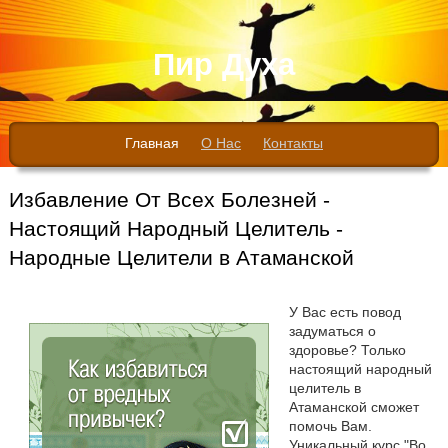
Пир Духа
Главная
О Нас
Контакты
Избавление От Всех Болезней -
Настоящий Народный Целитель -
Народные Целители в Атаманской
У Вас есть повод
задуматься о
здоровье? Только
настоящий народный
целитель в
Атаманской сможет
помочь Вам.
Уникальный курс "Во